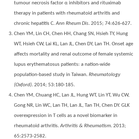
tumour necrosis factor α inhibitors and rituximab
therapy in patients with rheumatoid arthritis and
chronic hepatitis C.
Ann Rheum Dis
. 2015; 74:626-627.
Chen YM, Lin CH, Chen HH, Chang SN, Hsieh TY, Hung
WT, Hsieh CW, Lai KL, Lan JL, Chen DY, Lan TH. Onset age
affects mortality and renal outcome of female systemic
lupus erythematosus patients: a nation-wide
population-based study in Taiwan.
Rheumatology
(Oxford)
. 2014; 53:180-185.
Chen YM, Chuang HC, Lan JL, Hung WT, Lin YT, Wu CW,
Gong NR, Lin WC, Lan TH, Lan JL, Tan TH, Chen DY. GLK
overexpression in T cells as a novel biomarker in
rheumatoid arthritis.
Arthritis & Rheumatism
. 2013;
65:2573-2582.