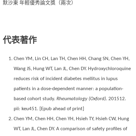
默沙東 年輕優秀論文獎（兩次）
代表著作
Chen YM, Lin CH, Lan TH, Chen HH, Chang SN, Chen YH,
Wang JS, Hung WT, Lan JL, Chen DY. Hydroxychloroquine
reduces risk of incident diabetes mellitus in lupus
patients in a dose-dependent manner: a population-
based cohort study.
Rheumatology (Oxford)
. 201512.
pii: keu451. [Epub ahead of print]
Chen YM, Chen HH, Chen YH, Hsieh TY, Hsieh CW, Hung
WT, Lan JL, Chen DY. A comparison of safety profiles of