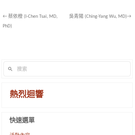
文
←
蔡依橙 (I-Chen Tsai, MD,
吳青陽 (Ching-Yang Wu, MD)→
PhD)
章
導
航
列
熱烈迴響
快速選單