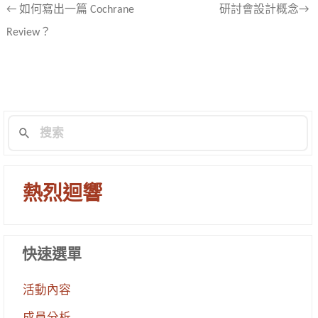
文
←
如何寫出一篇 Cochrane
研討會設計概念→
Review？
章
導
航
列
熱烈迴響
快速選單
活動內容