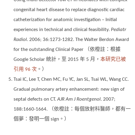
congenital heart disease to replace diagnostic cardiac
catheterization for anatomic investigation – Initial
experiences in technical and clinical feasibility.
Pediatr
Radiol
. 2006; 36:1273-1282. The Walter Berdon Award
for the outstanding Clinical Paper （依橙註：根據
Google Scholar 統計，至 2015 年 5 月，
本研究已被
引用 96 次
。）
Tsai IC, Lee T, Chen MC, Fu YC, Jan SL, Tsai WL, Wang CC.
Gradual pulmonary artery enhancement: new sign of
septal defects on CT.
AJR Am J Roentgenol
. 2007;
188:1660-1664. （依橙註：每個放射科醫師，都有一
個夢：發明一個 sign。）