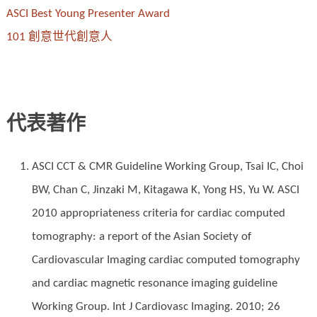
ASCI Best Young Presenter Award
101 創意世代創意人
代表著作
ASCI CCT & CMR Guideline Working Group, Tsai IC, Choi
BW, Chan C, Jinzaki M, Kitagawa K, Yong HS, Yu W. ASCI
2010 appropriateness criteria for cardiac computed
tomography: a report of the Asian Society of
Cardiovascular Imaging cardiac computed tomography
and cardiac magnetic resonance imaging guideline
Working Group. Int J Cardiovasc Imaging. 2010; 26