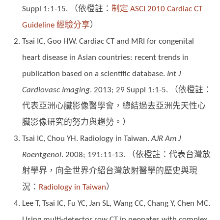
Suppl 1:1-15. （依橙註：
制定 ASCI 2010 Cardiac CT
Guideline 經驗分享
）
Tsai IC, Goo HW. Cardiac CT and MRI for congenital
heart disease in Asian countries: recent trends in
publication based on a scientific database.
Int J
Cardiovasc Imaging
. 2013; 29 Suppl 1:1-5. （依橙註：
代表亞洲心臟影像醫學會，總結過去亞洲先天性心
臟影像研究的努力與趨勢。）
Tsai IC, Chou YH. Radiology in Taiwan.
AJR Am J
Roentgenol
. 2008; 191:11-13. （依橙註：代表台灣放
射學界，向全世界介紹台灣放射醫學的歷史與現
況：
Radiology in Taiwan
）
Lee T, Tsai IC, Fu YC, Jan SL, Wang CC, Chang Y, Chen MC.
Using multi-detector row CT in neonates with complex