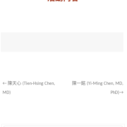
文
←
陳天心 (Tien-Hsing Chen,
陳一銘 (Yi-Ming Chen, MD,
MD)
PhD)→
章
導
航
列