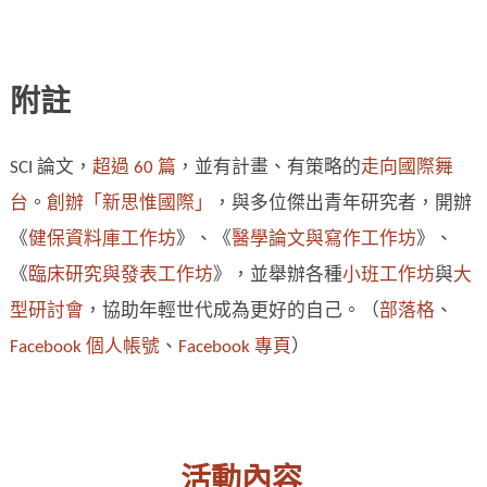
附註
SCI 論文，
超過 60 篇
，並有計畫、有策略的
走向國際舞
台
。
創辦「新思惟國際」
，與多位傑出青年研究者，開辦
《
健保資料庫工作坊
》、《
醫學論文與寫作工作坊
》、
《
臨床研究與發表工作坊
》，並舉辦各種
小班工作坊
與
大
型研討會
，協助年輕世代成為更好的自己。（
部落格
、
Facebook 個人帳號
、
Facebook 專頁
）
活動內容